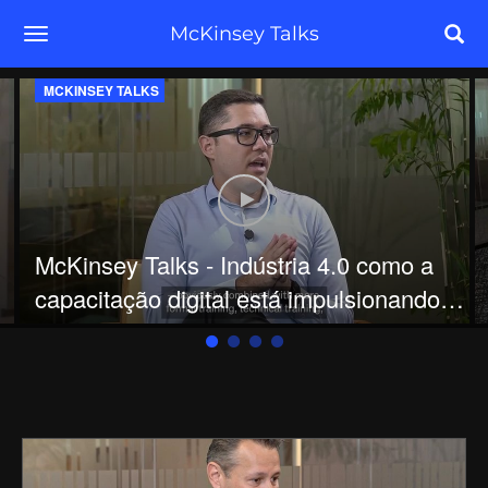
toggle navigation
McKinsey Talks
MCKINSEY TALKS
O impacto real da gen AI nos negócios - e o que vem depois
Play video McKinsey Talks - Indúst
McKinsey Talks - Indústria 4.0 como a
capacitação digital está impulsionando a
operação da Unilever