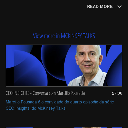
episódio da série CEO Insights do McKinsey Talks, Alexandre Carreteiro, líder da operação 
READ MORE
da PepsiCo no Brasil, fala sobre as estratégias para esse crescimento e como vem gerindo a 
gigante de alimentos no terceiro maior mercado da marca nas Américas.
View more in MCKINSEY TALKS
CEO INSIGHTS - Conversa com Marcilio Pousada
27:06
Marcilio Pousada é o convidado do quarto episódio da série
CEO Insights, do McKinsey Talks.