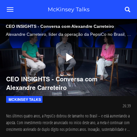
toggle navigation
McKinsey Talks
CEO INSIGHTS - Conversa com Alexandre Carreteiro
Alexandre Carreteiro, líder da operação da PepsiCo no Brasil, fala sobre as estratégias para esse crescimento e como vem gerindo a gigante de alimentos no terceiro maior mercado da marca nas Américas.
Play
CEO INSIGHTS - Conversa com
Alexandre Carreteiro
Video
MCKINSEY TALKS
26:39
Nos últimos quatro anos, a PepsiCo dobrou de tamanho no Brasil – e está aumentando a 
aposta. Com investimento recorde anunciado no início deste ano, a meta é continuar com 
crescimento acelerado de duplo dígito nos próximos anos. Inovação, sustentabilidade e 
foco em pessoas são os alicerces que sustentam os planos de expansão. No quinto 