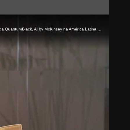
Erik Roth, Sócio Sênior e líder global de Innovation & Growth da McKinsey, conversa com Pepe Cafferata, Sócio Sênior e líder da QuantumBlack, AI by McKinsey na América Latina, sobre como a inteligência artificial generativa está impactando negócios e