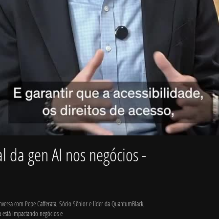
Video
l da gen AI nos negócios -
nversa com Pepe Cafferata, Sócio Sênior e líder da QuantumBlack, 
va está impactando negócios e