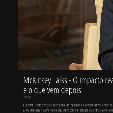
McKinsey Talks - O impacto rea
e o que vem depois
27:24
Erik Roth, Sócio Sênior e líder global de Innovation & Growth da McKinsey, co
AI by McKinsey na América Latina, sobre como a inteligência artificial generati